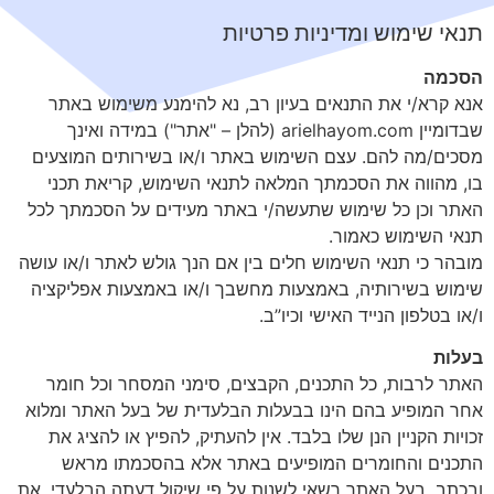
תנאי שימוש ומדיניות פרטיות
הסכמה
אנא קרא/י את התנאים בעיון רב, נא להימנע משימוש באתר
שבדומיין arielhayom.com (להלן – "אתר") במידה ואינך
מסכים/מה להם. עצם השימוש באתר ו/או בשירותים המוצעים
בו, מהווה את הסכמתך המלאה לתנאי השימוש, קריאת תכני
האתר וכן כל שימוש שתעשה/י באתר מעידים על הסכמתך לכל
תנאי השימוש כאמור.
מובהר כי תנאי השימוש חלים בין אם הנך גולש לאתר ו/או עושה
שימוש בשירותיה, באמצעות מחשבך ו/או באמצעות אפליקציה
ו/או בטלפון הנייד האישי וכיו”ב.
בעלות
האתר לרבות, כל התכנים, הקבצים, סימני המסחר וכל חומר
אחר המופיע בהם הינו בבעלות הבלעדית של בעל האתר ומלוא
זכויות הקניין הנן שלו בלבד. אין להעתיק, להפיץ או להציג את
התכנים והחומרים המופיעים באתר אלא בהסכמתו מראש
ובכתב. בעל האתר רשאי לשנות על פי שיקול דעתה הבלעדי, את