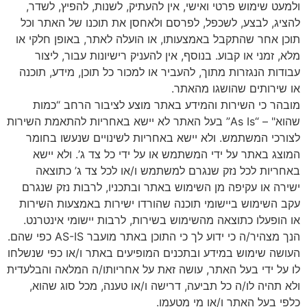
ולמעט שימוש פרטי ואישי, אין להעתיק, לשנות, להפיץ, לשדר,
להציג, לבצע, לשכפל, לפרסם ולאחסן את תוכנו של האתר וכל
תוכן אחר שהתקבל באמצעותו, או הועלה לאתר, באופן חלקי או
מלא, זמני או קבוע. בנוסף, אין להעניק רישיונות עבור, ליצור
עבודות הנגזרות מתוך, להעביר או למכור כל תוכן, מידע, תוכנה
או שירותים שהושגו מהאתר.
מובהר כי השירות והמידע באתר מוצע לציבור הרחב “כמות
שהוא" – “As Is” בעל האתר לא יישא באחריות להתאמת השירות
לצורכי המשתמש. ולא יישא באחריות לשינויים שנעשו בחומר
המוצג באתר על ידי המשתמש או על ידי כל צד ג’. ולא יישא
באחריות לכל נזק שנגרם למשתמש ו/או לכל צד ג’ כתוצאה
ישירה או עקיפה מן השימוש באתר ובתכניו, לרבות נזק שנגרם
עקב השימוש ביישומי תוכנה שהורדו ישירות באמצעות השירות
או הופעלו כתוצאה מהשימוש בשירות, לרבות יישומי אינטרנט.
הנך מצהיר/ה כי ידוע לך כי התוכן באתר מועבר AS-IS כפי שהם.
העושה שימוש במידע ובתכנים המופיעים באתר ו/או כפי שנשלחו
לו על ידי בעל האתר, עושה זאת על אחריותו/ה המלאה והבלעדית
ולא תהיה לו/ה כל תביעה, דרישה ו/או טענה, מכל סוג שהוא,
כלפי בעל האתר ו/או מי מטעמו.