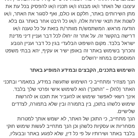
עיצובו של האתר ו/או מבנהו ו/או תכניו ו/או להפסיק בכל עת את
מתן השירותים באתר, חלקם או כולם, ואף לסגור את האתר, ו/או
לשנות את תנאי שירות אלה, ו/או כל היבט אחר באתר גם בלא
הודעה מראש. המשתמש/ת מוותר/ת בזאת על כל טענה ו/או
דרישה בהקשר זה. על אתר זה יחולו לכל דבר ועניין דיני מדינת
ישראל בלבד. מקום השיפוט הבלעדי בגין כל דבר ועניין הנובע
והכרוך בשימוש באתר זה באופן ישיר או עקיף, יהא בבתי משפט
המוסמכים במחוז ירושלים
השימוש בתכנים, הקבצים ובמידע המופיע באתר
הנך מצהיר ומתחייב כי השימוש שתעשה במידע, במאמרי ובתכני
האתר (להלן – “התוכן”) הוא לשימוש אישי ופרטי שלך בלבד.
אינך רשאי לאפשר שימוש או להעביר את תוכנו או להרשות
שימוש כלשהו בתוכן, בין בתמורה ובין שלא בתמורה, לצדדים
שלישיים.
הנך מתחייב, כי התוכן של האתר, לא ישמש אותך למטרות
מסחריות או עסקיות כלשהן וכן הנך מתחייב לעשות שימוש חוקי
בלבד באתר ושירותיו על פי כל דין, שלא לפגוע באתר ובבעליו,