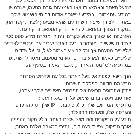
(“חוק הספאם”) בנוסחו העדכני מעת לעת. הנך מסכים לכך
שבעל האתר ובאמצעותו ו/או באמצעות גורם מטעמו, ישתמשו
במידע שתמסור– ובמידע שייאסף אודות דפוסי השימוש שלך
באתר – לצורך שיפור השירותים שהיא מציעה; ליצירת קשר אתך
במקרה הצורך בהתאם להוראות חוק הספאם וחוק הגנת
הפרטיות; או לצורך ביצוע סקרים, ניתוח ומסירת מידע סטטיסטי
לצדדים שלשיים. מובהר כי בעל האתר יעביר את פרטייך לצדדים
שלישיים מטעמה אך ורק לביצוע האמור לעיל, וכי על צדדים
שלישיים כאמור ו/או עובדיהם ו/או מי מטעמם נאסר להשתמש
במידע זה לכל מטרה אחרת, מלבד האמור בסעיף זה.
הנך רשאי לפנות אל בעל האתר בכל עת ולדרוש הסרתך
מרשימת הדיוור והפסקת השירות.
ייתכן שהסוגים הבאים של הפרטים האישיים שלך ייאספו,
יאוחסנו, ויעשה בהם שימוש על ידי בעל האתר:
מידע על המחשב שלך, כולל כתובת ה IP שלך, סוג הדפדפן
והגרסה שלו, ומערכת ההפעלה;
מידע על הביקורים והשימוש שלכם באתר, כולל מקור ההפניה,
אורך הביקור, צפיות בעמודים, ונתיבי המעבר שלכם באתר;
מידע, כמו למשל כתובת הדואר האלקטרוני שלכם, שמזינים בזמן