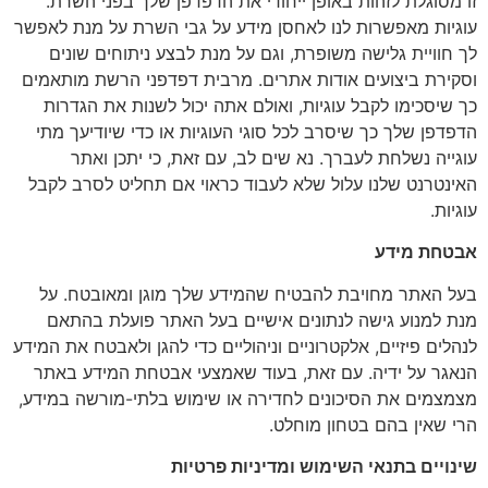
זו מסוגלת לזהות באופן ייחודי את הדפדפן שלך בפני השרת.
עוגיות מאפשרות לנו לאחסן מידע על גבי השרת על מנת לאפשר
לך חוויית גלישה משופרת, וגם על מנת לבצע ניתוחים שונים
וסקירת ביצועים אודות אתרים. מרבית דפדפני הרשת מותאמים
כך שיסכימו לקבל עוגיות, ואולם אתה יכול לשנות את הגדרות
הדפדפן שלך כך שיסרב לכל סוגי העוגיות או כדי שיודיעך מתי
עוגייה נשלחת לעברך. נא שים לב, עם זאת, כי יתכן ואתר
האינטרנט שלנו עלול שלא לעבוד כראוי אם תחליט לסרב לקבל
עוגיות.
אבטחת מידע
בעל האתר מחויבת להבטיח שהמידע שלך מוגן ומאובטח. על
מנת למנוע גישה לנתונים אישיים בעל האתר פועלת בהתאם
לנהלים פיזיים, אלקטרוניים וניהוליים כדי להגן ולאבטח את המידע
הנאגר על ידיה. עם זאת, בעוד שאמצעי אבטחת המידע באתר
מצמצמים את הסיכונים לחדירה או שימוש בלתי-מורשה במידע,
הרי שאין בהם בטחון מוחלט.
שינויים בתנאי השימוש ומדיניות פרטיות