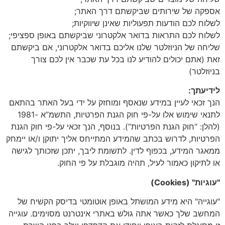
אספקה של שירותים שביקשתם דרך האתר;
לשלוח לכם הודעות תפעוליות שאינן שיווקיות;
לשלוח לכם התראות בדואר אלקטרוני שביקשתם באופן ספציפי;
שליחה של הניוזלטר שלנו אליכם בדואר אלקטרוני, אם ביקשתם
זאת (אתם יכולים להודיע לנו בכל עת שכבר אין לכם צורך
בניוזלטר)
לידיעתך:
הנך זכאי לעיין במידע שנאסף ומוחזק על ידי בעל האתר בהתאם
לתנאי שימוש אלו על-פי חוק הגנת הפרטיות, התשמ”א -1981
(להלן: “חוק הגנת הפרטיות”). בנוסף, הנך זכאי על-פי חוק הגנת
הפרטיות, לדרוש בכתב שהמידע המתייחס אליך יתוקן ו/או יימחק
ממאגר המידע, בכפוף לדין. לתשומת ליבך, יתכן שזכותך לגישה
או לתיקון כאמור לעיל, תהיה מוגבלת על פי החוק.
"עוגיות" (Cookies)
"עוגייה" היא מידע המושתל באופן אוטומטי בדיסק הקשיח של
המחשב שלך כאשר אתה גולש באתרי אינטרנט מסוימים. עוגייה