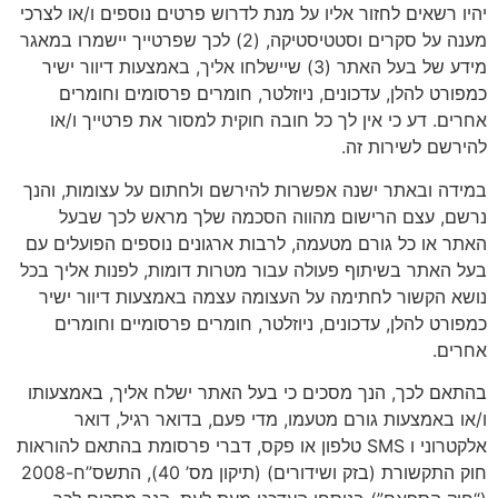
יהיו רשאים לחזור אליו על מנת לדרוש פרטים נוספים ו/או לצרכי
מענה על סקרים וסטטיסטיקה, (2) לכך שפרטייך יישמרו במאגר
מידע של בעל האתר (3) שיישלחו אליך, באמצעות דיוור ישיר
כמפורט להלן, עדכונים, ניוזלטר, חומרים פרסומים וחומרים
אחרים. דע כי אין לך כל חובה חוקית למסור את פרטייך ו/או
להירשם לשירות זה.
במידה ובאתר ישנה אפשרות להירשם ולחתום על עצומות, והנך
נרשם, עצם הרישום מהווה הסכמה שלך מראש לכך שבעל
האתר או כל גורם מטעמה, לרבות ארגונים נוספים הפועלים עם
בעל האתר בשיתוף פעולה עבור מטרות דומות, לפנות אליך בכל
נושא הקשור לחתימה על העצומה עצמה באמצעות דיוור ישיר
כמפורט להלן, עדכונים, ניוזלטר, חומרים פרסומיים וחומרים
אחרים.
בהתאם לכך, הנך מסכים כי בעל האתר ישלח אליך, באמצעותו
ו/או באמצעות גורם מטעמו, מדי פעם, בדואר רגיל, דואר
אלקטרוני ו SMS טלפון או פקס, דברי פרסומת בהתאם להוראות
חוק התקשורת (בזק ושידורים) (תיקון מס’ 40), התשס”ח-2008